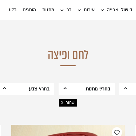
שחור
בישול ואפייה
אירוח
בר
מתנות
מותגים
בלוג
לחם ופיצה
אין מוצרים בעגלה
משתמש חדש/אורח
דאגנו לכם ליצירת חשבו
פרטיכם ותוכלו ליהנות
בחר/י מתנות
בחר/י צבע
להרשמה
שחור
לשף הביתי
שמנת
X
שכחתי סיסמה
לבית החדש
אדום
לחתונה
שחור
למישהו מיוחד
לבן