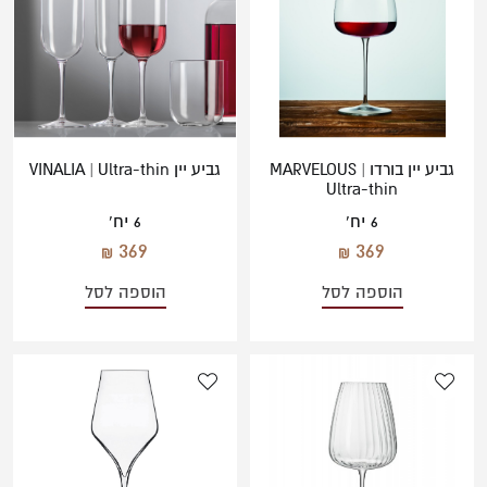
משתמש חדש/אורח
למישהו מיוחד
להרשמה
גביע יין בורדו MARVELOUS |
גביע יין VINALIA | Ultra-thin
Ultra-thin
6 יח'
6 יח'
369
369
הוספה לסל
הוספה לסל