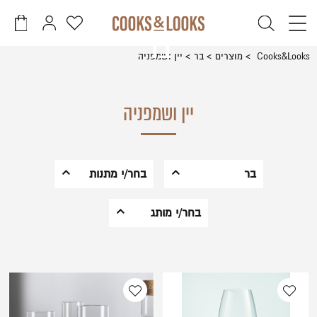
דלג לתוכן
דלג לסרגל הניווט
בר
פתיחת
פתיחת
פתיחת
חלונית
חלונית
מועדפים
Cooks&Looks
מוצרים
בר
יין ושמפניה
משתמש
עגלה
סגור
למשתמש
כבר רשומים? התחברו
אין מוצרים בעגלה
יין ושמפניה
בר
בחר/י מתנות
קוקטייל
לבית החדש
בחר/י מותג
זכור אותי
שכחתי סיסמה
וויסקי וברנדי
לחתונה
Bormioli Rocco
יין ושמפניה
לאוהבי יין
ומשקאות
Luigi Bormioli
חריפים
לחג