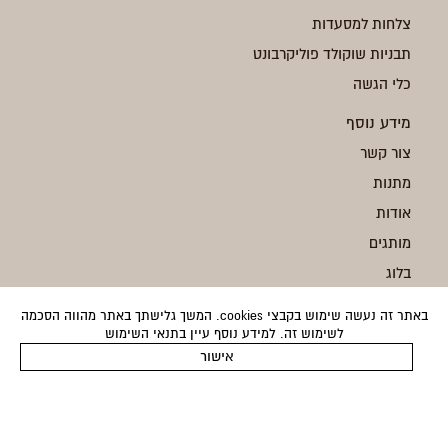
צלחות למסעדות
תבניות שוקולד פוליקרבונט
כלי הגשה
מידע נוסף
צור קשר
מתנות
אודות
מותגים
בלוג
משלוחים
באתר זה נעשה שימוש בקבצי cookies. המשך גלישתך באתר מהווה הסכמה
החזרות
לשימוש זה. למידע נוסף עיין בתנאי השימוש
אישור
תקנון
מדיניות פרטיות