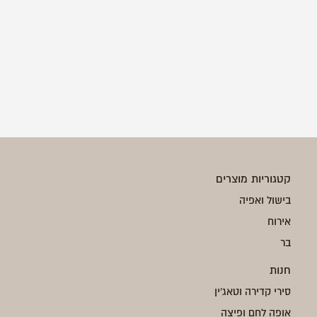
קטגוריות מוצרים
בישול ואפיה
אירוח
בר
חנות
סירי קדירה וטאג'ין
אופה לחם ופיצה