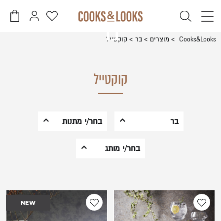
דלג לתוכן
דלג לסרגל הניווט
בר
פתיחת
פתיחת
פתיחת
חלונית
חלונית
מועדפים
Cooks&Looks
מוצרים
בר
קוקטייל
משתמש
עגלה
סגור
למשתמש
כבר רשומים? התחברו
אין מוצרים בעגלה
קוקטייל
בר
בחר/י מתנות
קוקטייל
לבית החדש
בחר/י מותג
זכור אותי
שכחתי סיסמה
וויסקי וברנדי
לאוהבי יין
ומשקאות
Toyo Sasaki
יין ושמפניה
חריפים
Bormioli Rocco
למישהו מיוחד
NEW
The Bars
Luigi Bormioli