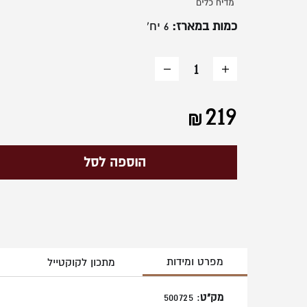
כמות במארז:
6 יח'
הוסף
החסר
מוצר
מוצר
219
הוספה לסל
מפרט ומידות
מתכון לקוקטייל
מק"ט
: 500725