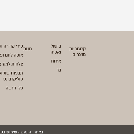
בישול
סירי קדירה וט
קטגוריות
חנות
ואפיה
מוצרים
אופה לחם ופ
אירוח
צלחות למסעד
בר
תבניות שוקול
פוליקרבונט
כלי הגשה
באתר זה נעשה שימוש בקבצי cookies. המשך גלישתך באתר מהווה הסכמה לשימוש זה. למידע נוסף עיין