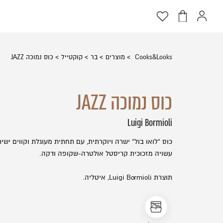
דלג לתוכן
דלג לסרגל הניווט
פתיחת
פתיחת
פתיחת
חלונית
חלונית
מועדפים
שתמש
עגלה
למשתמש
סגור
Cooks&Looks
מוצרים
בר
קוקטייל
כוס נמוכה JAZZ
כבר רשומים? התחברו
כוס נמוכה JAZZ
Luigi Bormioli
כוס "לואו בול" ישרה ויוקרתית, עם תחתית מעוגלת וקווים ישיר
עשויה מזכוכית קריסטל אולטרה-שקופה ודקה.
זכור אותי
תוצרת Luigi Bormioli, איטליה.