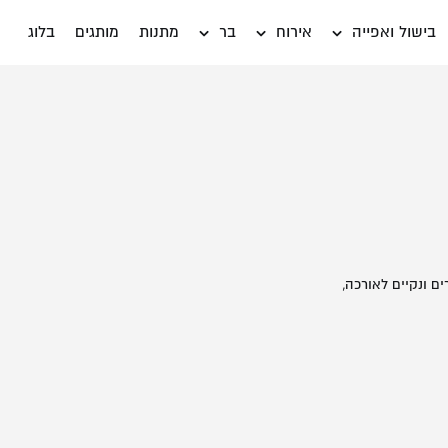
בישול ואפייה
אירוח
בר
מתנות
מותגים
בלוג
אין מוצרים בעגלה
משתמש חדש/אורח
דאגנו לכם ליצירת חשבו
פרטיכם ותוכלו ליהנות
ים ונקיים לאורכה,
להרשמה
שכחתי סיסמה