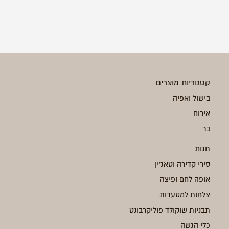
קטגוריות מוצרים
בישול ואפיה
אירוח
בר
חנות
סירי קדירה וטאג'ין
אופה לחם ופיצה
צלחות למסעדות
תבניות שוקולד פוליקרבונט
כלי הגשה