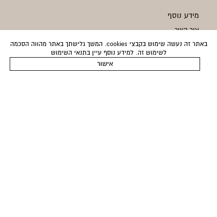
מידע נוסף
צור קשר
באתר זה נעשה שימוש בקבצי cookies. המשך גלישתך באתר מהווה הסכמה
מתנות
לשימוש זה. למידע נוסף עיין בתנאי השימוש
אודות
אישור
מותגים
בלוג
משלוחים
החזרות
תקנון
מדיניות פרטיות
הצהרת נגישות