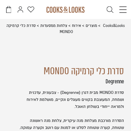
דלג לתוכן
דלג לסרגל הניווט
פתיחת
פתיחת
פתיחת
חלונית
חלונית
מועדפים
משתמש
עגלה
סגור
Cooks&Looks
מוצרים
אירוח
צלחות ממסעדות
סדרת כלי קרמיקה
למשתמש
MONDO
כבר רשומים? התחברו
אין מוצרים בעגלה
סדרת כלי קרמיקה MONDO
Degrenne
זכור אותי
שכחתי סיסמה
סדרת MONDO מבית דגרן (Degrenne) - צבעונית, עדכנית
ושמחה, המעוצבת בקווים מעוגלים ונקיים, מושלמת לאירוח
ולמראה ייחודי בשולחן האוכל.
הסדרה מורכבת מצלחת מנה עיקרית, צלחת מנה ראשונה
שטוחה, קערה שטוחה לסלט או למנות עם רוטב וקערה עמוקה.