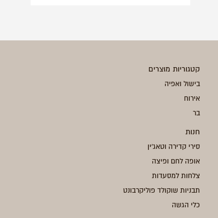
קטגוריות מוצרים
בישול ואפיה
אירוח
בר
חנות
סירי קדירה וטאג'ין
אופה לחם ופיצה
צלחות למסעדות
תבניות שוקולד פוליקרבונט
כלי הגשה