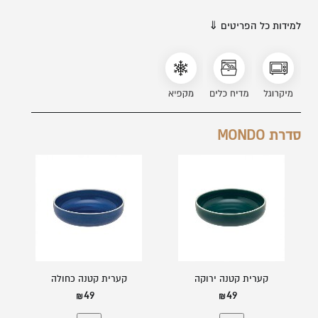
משתמש חדש/אורח
למידות כל הפריטים ⇓
להרשמה
סדרת MONDO
קערית קטנה ירוקה
קערית קטנה כחולה
49
49