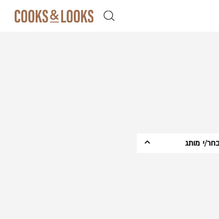
ן קלה ומהירה במיוחד. המשיכו למילוי
 מהיתרונות של משתמש רשום כבר עכשיו.
חר/י מותג
Churchil