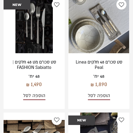
משתמש חדש/אורח
NEW
להרשמה
סט סכו"ם 48 חלקים Linea
סט סכו"ם מט 48 חלקים |
FASHION Sabiatto
Peal
48 יח'
48 יח'
1,490
1,890
הוספה לסל
הוספה לסל
NEW