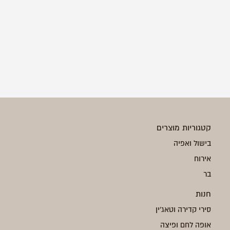
קטגוריות מוצרים
בישול ואפיה
אירוח
בר
חנות
סירי קדירה וטאג'ין
אופה לחם ופיצה