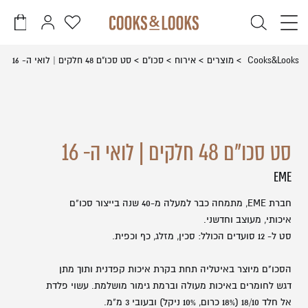
דלג לתוכן
דלג לסרגל הניווט
פתיחת
פתיחת
פתיחת
חלונית
חלונית
מועדפים
משתמש
עגלה
סגור
Cooks&Looks
מוצרים
אירוח
סכו"ם
סט סכו"ם 48 חלקים | לואי ה- 16
למשתמש
כבר רשומים? התחברו
אין מוצרים בעגלה
סט סכו"ם 48 חלקים | לואי ה- 16
EME
חברת EME, מתמחה כבר למעלה מ-40 שנה בייצור סכו"ם
זכור אותי
שכחתי סיסמה
איכותי, מעוצב וחדשני.
סט ל- 12 סועדים הכולל: סכין, מזלג, כף וכפית.
הסכו"ם מיוצר באיטליה תחת בקרת איכות קפדנית ותוך מתן
דגש לחומרים באיכות מעולה וברמת גימור מושלמת. עשוי פלדת
אל חלד 18/10 (18% כרום, 10% ניקל) ובעובי 3 מ"מ.