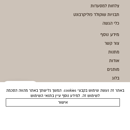
צלחות למסעדות
תבניות שוקולד פוליקרבונט
כלי הגשה
מידע נוסף
צור קשר
מתנות
אודות
מותגים
בלוג
משלוחים
באתר זה נעשה שימוש בקבצי cookies. המשך גלישתך באתר מהווה הסכמה
החזרות
לשימוש זה. למידע נוסף עיין בתנאי השימוש
999
הוספה לסל
אישור
המוצר נוסף לסל בהצלחה!
תקנון
מדיניות פרטיות