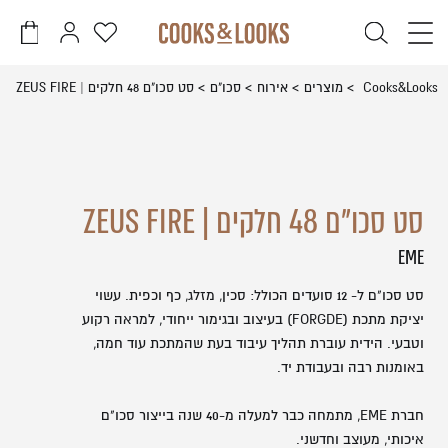
דלג לתוכן
דלג לסרגל הניווט
פתיחת
פתיחת
פתיחת
חלונית
חלונית
מועדפים
משתמש
עגלה
סגור
Cooks&Looks
מוצרים
אירוח
סכו"ם
סט סכו"ם 48 חלקים | ZEUS FIRE
למשתמש
כבר רשומים? התחברו
אין מוצרים בעגלה
סט סכו"ם 48 חלקים | ZEUS FIRE
EME
סט סכו"ם ל- 12 סועדים הכולל: סכין, מזלג, כף וכפית. עשוי
זכור אותי
שכחתי סיסמה
יציקת מתכת (FORGDE) בעיצוב ובגימור ייחודי, למראה רקוע
וטבעי. הידית עוברת תהליך עיבוד בעת שהמתכת עוד חמה,
באומנות רבה ובעבודת יד.
חברת EME, מתמחה כבר למעלה מ-40 שנה בייצור סכו"ם
איכותי, מעוצב וחדשני.