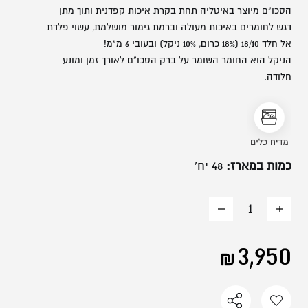
משתמש חדש/אורח
הסכו"ם מיוצר באיטליה תחת בקרת איכות קפדנית ותוך מתן
דגש לחומרים באיכות מעולה וברמת גימור מושלמת, עשוי פלדת
אל חלד 18/10 (18% כרום, 10% ניקל) ובעובי 6 מ"מ!
להרשמה
הניקל הוא החומר השומר על ברק הסכו"ם לאורך זמן ומונע
חלודה.
כמות במארז:
48 יח'
הוסף
החסר
מוצר
מוצר
3,950