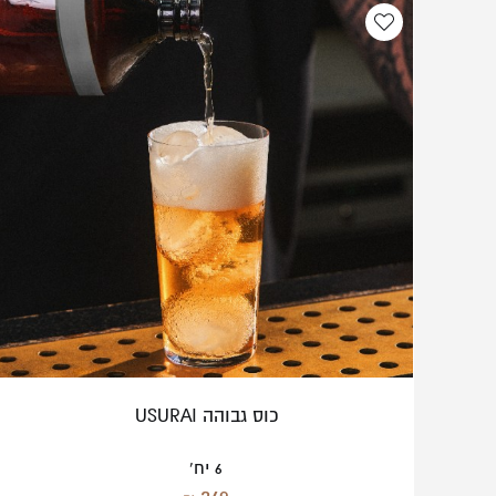
כוס גבוהה USURAI
6 יח'