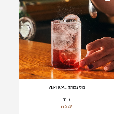
Bormioli Rocco
Ballarini
Salter
The Bars
Luigi Bormioli
Churchill
Degrenne
EME
Nadir
Emile Henry | EME
כוס גבוהה VERTICAL
6 יח'
329