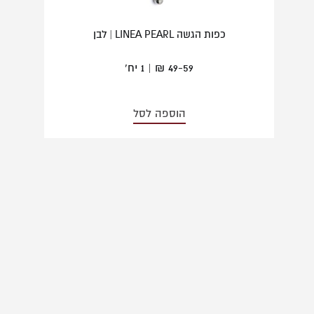
כפות הגשה LINEA PEARL | לבן
49-59 ₪ | 1 יח'
הוספה לסל