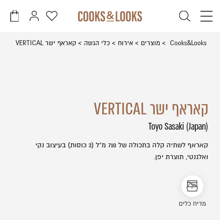
דלג לתוכן
דלג לסרגל הניווט
פתיחת
פתיחת
פתיחת
חלונית
חלונית
מועדפים
משתמש
עגלה
סגור
Cooks&Looks
מוצרים
אירוח
כלי הגשה
קאראף ישר VERTICAL
למשתמש
כבר רשומים? התחברו
אין מוצרים בעגלה
קאראף ישר VERTICAL
Toyo Sasaki (Japan)
קאראף לשתיה קלה בתכולה של 710 מ"ל (3 כוסות) בעיצוב נקי
זכור אותי
שכחתי סיסמה
ואלגנטי, תוצרת יפן.