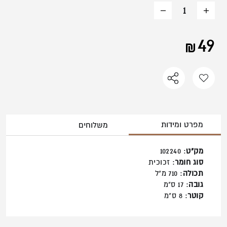
משתמש חדש/אורח
הוסף
החסר
מוצר
מוצר
49
להרשמה
מפרט ומידות
משלוחים
מק"ט
: 102240
סוג חומר
: זכוכית
תכולה
: 710 מ"ל
גובה
: 17 ס"מ
קוטר
: 8 ס"מ