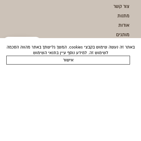
צור קשר
מתנות
אודות
מותגים
בלוג
באתר זה נעשה שימוש בקבצי cookies. המשך גלישתך באתר מהווה הסכמה
לשימוש זה. למידע נוסף עיין בתנאי השימוש
משלוחים
49
הוספה לסל
אישור
המוצר נוסף לסל בהצלחה!
החזרות
תקנון
מדיניות פרטיות
הצהרת נגישות