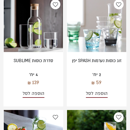
משתמש חדש/אורח
סגול
כתום
להרשמה
תכלת
זוג כוסות נערמות SPASH יפן
סדרת כוסות SUBLIME
2 יח'
4 יח'
139
59
הוספה לסל
הוספה לסל