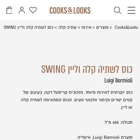
דלג לתוכן
דלג לסרגל הניווט
פתיחת
פתיחת
פתיחת
חלונית
חלונית
מועדפים
משתמש
עגלה
סגור
Cooks&Looks
מוצרים
אירוח
שתיה קלה
כוס לשתיה קלה וליין SWING
למשתמש
כבר רשומים? התחברו
אין מוצרים בעגלה
כוס לשתיה קלה וליין SWING
Luigi Bormioli
כוס יוקרתית לאירוח מיוחד, מזכוכית קריסטל דקה, בעיצוב של
זכור אותי
שכחתי סיסמה
קווים ישרים וקימור אלגנטי ונעים. הכוס המתאימה לשתיה קלה
או ליין.
תכולה: 450 מ"ל.
תוצרת Luigi Bormioli, איטליה.