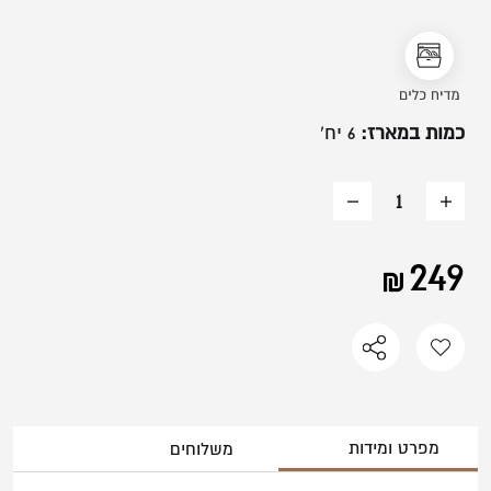
משתמש חדש/אורח
להרשמה
כמות במארז:
6 יח'
הוסף
החסר
מוצר
מוצר
249
מפרט ומידות
משלוחים