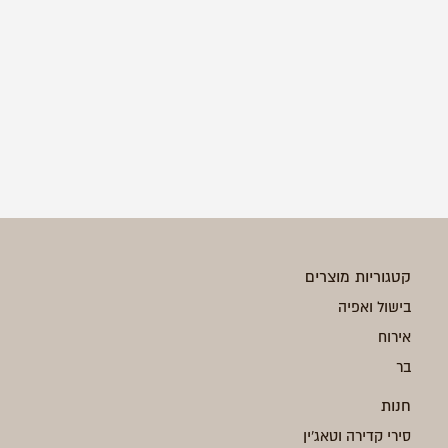
קטגוריות מוצרים
בישול ואפיה
אירוח
בר
חנות
סירי קדירה וטאג'ין