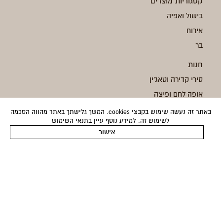
קטגוריות מוצרים
בישול ואפיה
אירוח
בר
חנות
סירי קדירה וטאג'ין
אופה לחם ופיצה
צלחות למסעדות
באתר זה נעשה שימוש בקבצי cookies. המשך גלישתך באתר מהווה הסכמה
לשימוש זה. למידע נוסף עיין בתנאי השימוש
תבניות שוקולד פוליקרבונט
אישור
כלי הגשה
מידע נוסף
צור קשר
מתנות
אודות
מותגים