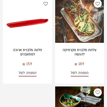
משתמש חדש/אורח
EME
חול
לבן
להרשמה
ירוק
אפור
כחול כהה
כתום
צלחת מלבנית מקרמיקה
פלטה מלבנית ארוכה
טורקיז
להגשה
למתאבנים
ורוד
159
189
צהוב
הוספה לסל
הוספה לסל
תכלת