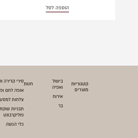
הוספה לסל
בישול
סירי קדירה וט
קטגוריות
חנות
ואפיה
מוצרים
אופה לחם ופ
אירוח
צלחות למסעד
בר
תבניות שוקול
פוליקרבונט
כלי הגשה