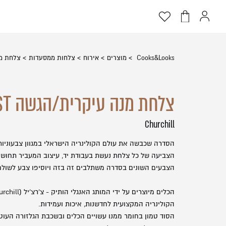
דלג לתוכן
דלג לסרגל הניווט
פתיחת
פתיחת
פתיחת
חלונית
חלונית
מועדפים
שתמש
עגלה
למשתמש
סגור
Cooks&Looks
מוצרים
אירוח
צלחות ממסעדות
צלחת מנה 
כבר רשומים? התחברו
צלחת מנה עיקרית/הגשה STONECAST
Churchill
הסדרה שכבשה את עולם הקולינריה הישראלי במגוון צבעוניות 
הצביעה של כל צלחת נעשת בעבודת יד, עיצוב המעביר תחושה
הצבעים השונים בסדרה משתלבים זה בזה ויוסיפו צבע לשולח
זכור אותי
הקולינריה המקצועית לחדשנות, איכות ועמידות.
הסוד טמון בחומר ממנו עשויים הכלים ובשכבת הגלזורה העוט