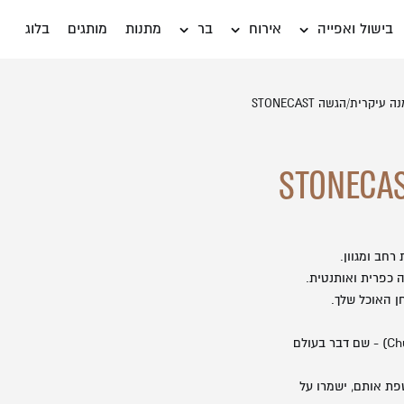
בישול ואפייה
אירוח
בר
מתנות
מותגים
בלוג
עיקרית/הגשה STONECAST
אין מוצרים בעגלה
משתמש חדש/אורח
דאגנו לכם ליצירת חשבו
פרטיכם ותוכלו ליהנות
רחב ומגוון.
להרשמה
 כפרית ואותנטית.
ן האוכל שלך.
שכחתי סיסמה
הכלים מיוצרים על ידי המותג האנגלי הותיק - צ'רצ'יל (Churchill) - שם דבר בעולם
פת אותם, ישמרו על