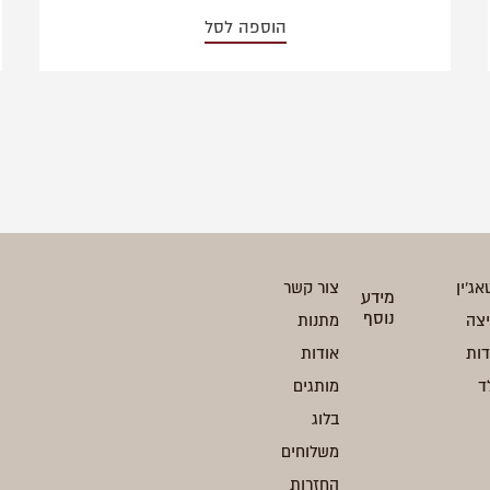
הוספה לסל
אג'ין
צור קשר
מידע
נוסף
יצה
מתנות
ות
אודות
ד
מותגים
בלוג
משלוחים
החזרות