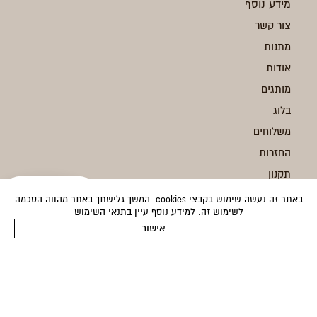
מידע נוסף
צור קשר
מתנות
אודות
מותגים
בלוג
משלוחים
החזרות
תקנון
מדיניות פרטיות
באתר זה נעשה שימוש בקבצי cookies. המשך גלישתך באתר מהווה הסכמה
לשימוש זה. למידע נוסף עיין בתנאי השימוש
249
הוספה לסל
אישור
המוצר נוסף לסל בהצלחה!
הצהרת נגישות