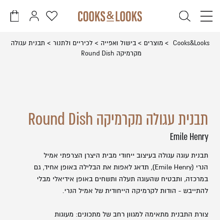
דלג לתוכן
דלג לסרגל הניווט
פתיחת
פתיחת
פתיחת
חלונית
חלונית
מועדפים
משתמש
עגלה
סגור
Cooks&Looks
מוצרים
בישול ואפייה
לכיריים ולתנור
תבנית עגולה
למשתמש
מקרמיקה Round Dish
כבר רשומים? התחברו
אין מוצרים בעגלה
תבנית עגולה מקרמיקה Round Dish
Emile Henry
זכור אותי
שכחתי סיסמה
תבנית עוגה עגולה בעיצוב ייחודי מבית היצרן הצרפתי אמיל
הנרי (Emile Henry), תדאג לאפות את הבלילה באופן אחיד, גם
במרכזה, ותבטיח שהעוגה תעלה ותשחים באופן אידיאלי מבלי
להתייבש - הודות לקרמיקה הייחודית של אמיל הנרי.
צורת התבנית מתאימה למגוון רחב של מתכונים: מעוגות