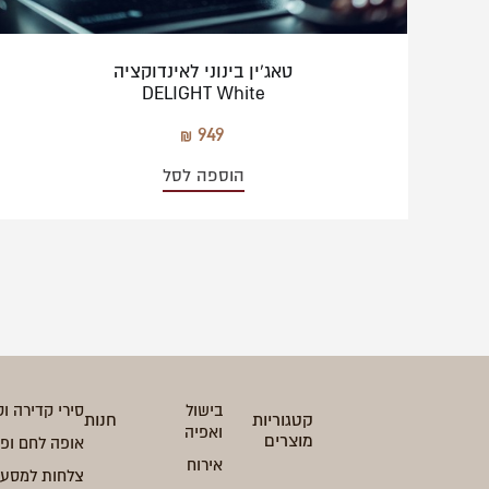
טאג'ין בינוני לאינדוקציה
DELIGHT White
949
הוספה לסל
בישול
סירי קדירה וט
קטגוריות
חנות
ואפיה
מוצרים
אופה לחם ופ
אירוח
צלחות למסעד