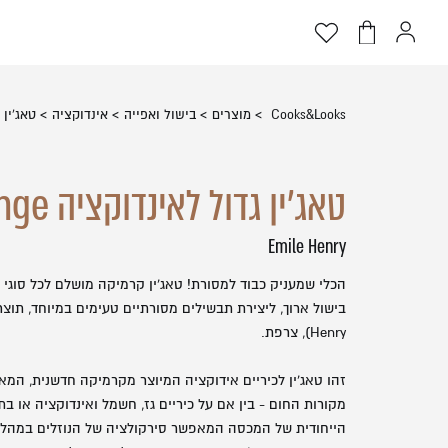
דלג לתוכן
דלג לסרגל הניווט
פתיחת
פתיחת
פתיחת
חלונית
חלונית
מועדפים
שתמש
עגלה
למשתמש
סגור
Cooks&Looks
מוצרים
בישול ואפייה
אינדוקציה
טאג'ין גדול
כבר רשומים? התחברו
טאג'ין גדול לאינדוקציה DELIGHT orange
Emile Henry
הכלי שמעניק כבוד למסורת! טאג'ין קרמיקה מושלם לכל סוגי 
Henry), צרפת.
זכור אותי
זהו טאג'ין לכיריים אידוקציה המיוצר מקרמיקה חדשנית, המ
מקורות החום - בין אם על כיריים גז, חשמל ואינדוקציה או בת
הייחודית של המכסה המאפשר סירקולציה של הנוזלים במהלך 