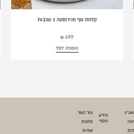
קלחת שף מנירוסטה 3 שכבות
689
הוספה לסל
אג'ין
צור קשר
מידע
נוסף
יצה
מתנות
ות
אודות