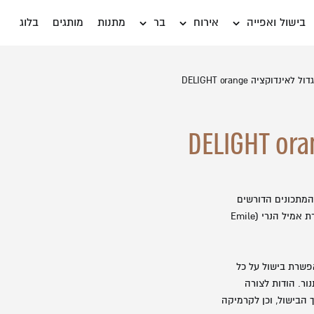
בישול ואפייה
אירוח
בר
מתנות
מותגים
בלוג
 לאינדוקציה DELIGHT orange
אין מוצרים בעגלה
משתמש חדש/אורח
דאגנו לכם ליצירת חשבו
פרטיכם ותוכלו ליהנות
המתכונים הדורשים
להרשמה
בישול ארוך, ליצירת תבשילים מסורתיים טעימים במיוחד, תוצרת אמיל הנרי (Emile
שכחתי סיסמה
אפשרת בישול על כל
נור. הודות לצורה
הבישול, וכן לקרמיקה